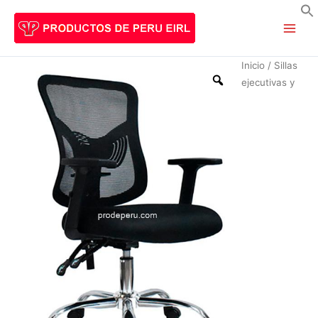
Ir
al
B
contenido
Inicio
/
Sillas
ejecutivas y