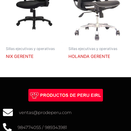
Sillas ejecutivas y operativas
Sillas ejecutivas y operativas
NIX GERENTE
HOLANDA GERENTE
ventas@prodeperu.com
984774055 / 989343981