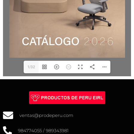
1/32
ventas@prodeperu.com
984774055 / 989343981