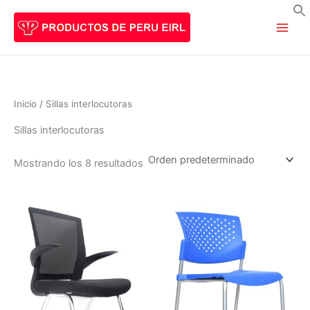
Ir
al
B
contenido
Inicio
/ Sillas interlocutoras
Sillas interlocutoras
Mostrando los 8 resultados