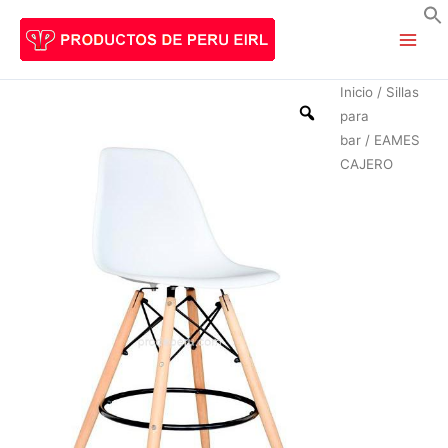
Ir
al
B
contenido
Inicio
/
Sillas
para
bar
/ EAMES
CAJERO